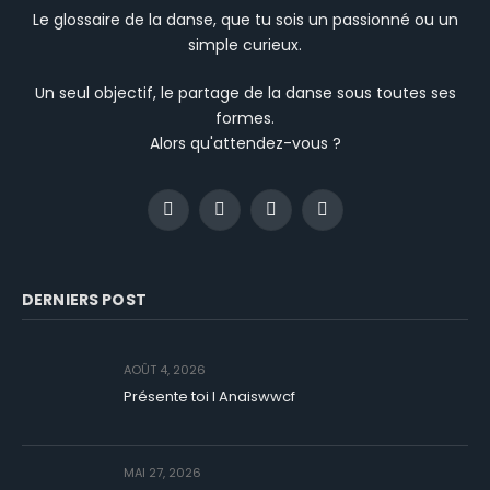
Le glossaire de la danse, que tu sois un passionné ou un
simple curieux.
Un seul objectif, le partage de la danse sous toutes ses
formes.
Alors qu'attendez-vous ?
Facebook
Instagram
YouTube
TikTok
DERNIERS POST
AOÛT 4, 2026
Présente toi I Anaiswwcf
MAI 27, 2026