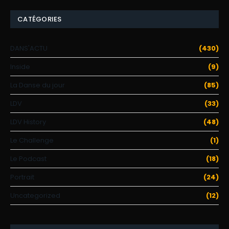
CATÉGORIES
DANS'ACTU
(430)
Inside
(9)
La Danse du jour
(85)
LDV
(33)
LDV History
(48)
Le Challenge
(1)
Le Podcast
(18)
Portrait
(24)
Uncategorized
(12)