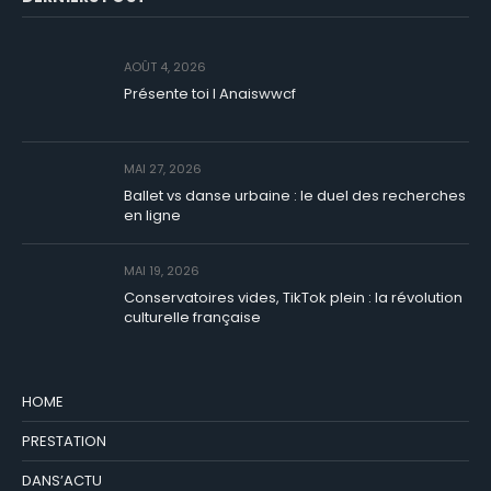
AOÛT 4, 2026
Présente toi I Anaiswwcf
MAI 27, 2026
Ballet vs danse urbaine : le duel des recherches
en ligne
MAI 19, 2026
Conservatoires vides, TikTok plein : la révolution
culturelle française
HOME
PRESTATION
DANS’ACTU