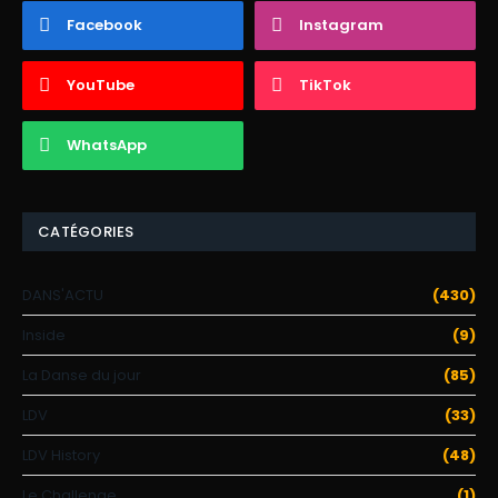
Facebook
Instagram
YouTube
TikTok
WhatsApp
CATÉGORIES
DANS'ACTU
(430)
Inside
(9)
La Danse du jour
(85)
LDV
(33)
LDV History
(48)
Le Challenge
(1)