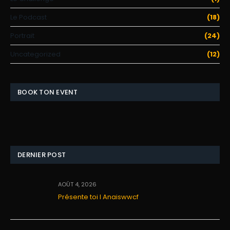
Le Podcast
(18)
Portrait
(24)
Uncategorized
(12)
BOOK TON EVENT
DERNIER POST
AOÛT 4, 2026
Présente toi I Anaiswwcf