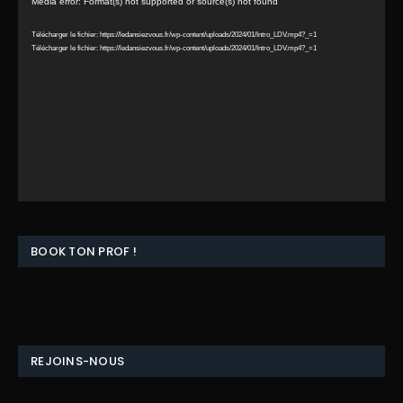
Lecteur
Media error: Format(s) not supported or source(s) not found
vidéo
Télécharger le fichier: https://ledansiezvous.fr/wp-content/uploads/2024/01/Intro_LDV.mp4?_=1
Télécharger le fichier: https://ledansiezvous.fr/wp-content/uploads/2024/01/Intro_LDV.mp4?_=1
BOOK TON PROF !
REJOINS-NOUS