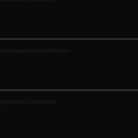
m/poll/MHjpsbzYiRKpBEU48DzHgH?
l/WRVjqbSX2yscgTuFhiPPi5?
