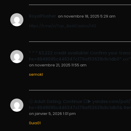
RoyalFlusher
on
novembre 18, 2025 5:29 am
https://t.me/s/Top_BestCasino/142
* * * $3,222 credit available! Confirm your tra
hs=8948095c446347c179af53631b9c1db0* ххх*
on
novembre 21, 2025 11:55 am
semokl
🥴 Adult Dating. Continue 💥▶ yandex.com/po
hs=8948095c446347c179af53631b9c1db0& Remi
on
janvier 5, 2026 1:01 pm
0uia01