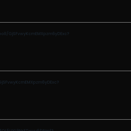
om/poll/GjSFvwyKcmEMXpzm6yDExc?
ll/GjSFvwyKcmEMXpzm6yDExc?
/YWfQL5UYL9NrETwvu6fWmf?