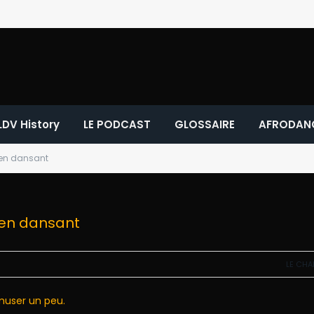
LDV History
LE PODCAST
GLOSSAIRE
AFRODAN
 en dansant
 en dansant
LE CHA
muser un peu.