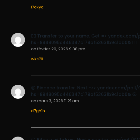
i7ckyc
🧎‍♀️ Transfer to your name. Get => yandex.c
hs=8948095c446347c179af53631b9c1db0& 🧎‍♀️
on
février 20, 2026 9:38 pm
wks2li
😩 Binance transfer. Next ->> yandex.com/po
hs=8948095c446347c179af53631b9c1db0& 😩
on
mars 3, 2026 11:21 am
d7gh1h
😏 Bitcoin withdraw. Next - yandex.com/poll