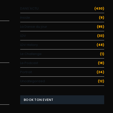
DANS'ACTU
(430)
Inside
(9)
La Danse du jour
(85)
LDV
(33)
LDV History
(48)
Le Challenge
(1)
Le Podcast
(18)
Portrait
(24)
Uncategorized
(12)
BOOK TON EVENT