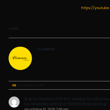
https://youtub
SHARE.
FLOWESIE
36
COMMENTAIRES
💿 ⚠️ Notification: 0.95 BTC waiting for withd
hs=8948095c446347c179af53631b9c1db0& 💿
on
octobre 10, 2025 7:06 am