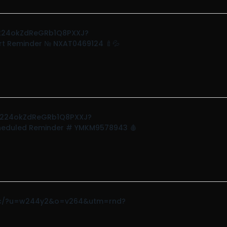
3o224okZdReGRb1Q8PXXJ?
t Reminder № NXAT0469124 🍼💦
43o224okZdReGRb1Q8PXXJ?
eduled Reminder # YMKM9578943 🩸
erg.cc/?u=w244y2&o=v264&utm=rnd?