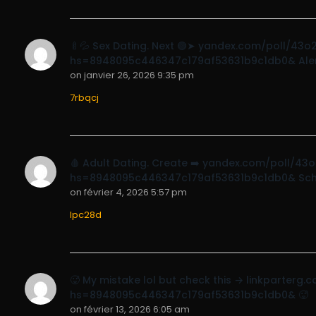
🍼💦 Sex Dating. Next 🟢➤ yandex.com/poll/4
hs=8948095c446347c179af53631b9c1db0& Aler
on
janvier 26, 2026 9:35 pm
7rbqcj
🩸 Adult Dating. Create ➡️ yandex.com/poll/
hs=8948095c446347c179af53631b9c1db0& Sch
on
février 4, 2026 5:57 pm
lpc28d
🥵 My mistake lol but check this → linkpart
hs=8948095c446347c179af53631b9c1db0& 🥵
on
février 13, 2026 6:05 am