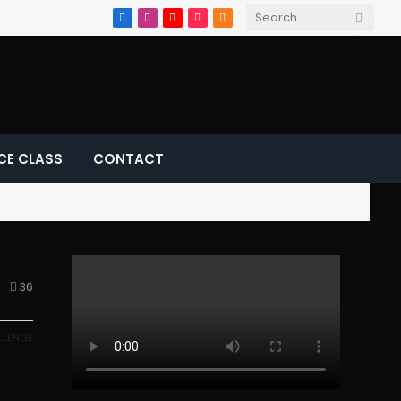
Facebook
Instagram
YouTube
TikTok
RSS
CE CLASS
CONTACT
36
LLENGE