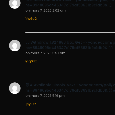
hs=8948095c446347c179af53631b9c1db0& 😏
on
mars 7, 2026 2:02 am
1fw6o2
🙇‍♀️ Withdraw 1.824880 btc. Get -> yandex.co
hs=8948095c446347c179af53631b9c1db0& 🙇‍♀️
on
mars 7, 2026 5:57 am
lgq0dx
😈🔥 Available Bitcoin. Next - yandex.com/pol
hs=8948095c446347c179af53631b9c1db0& 😈
on
mars 7, 2026 5:16 pm
1py3z6