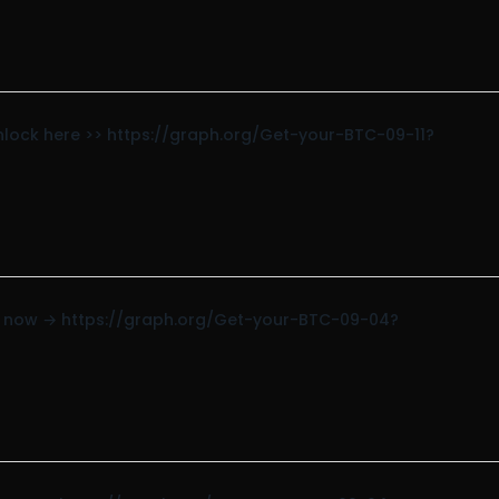
 Unlock here >> https://graph.org/Get-your-BTC-09-11?
Get now → https://graph.org/Get-your-BTC-09-04?