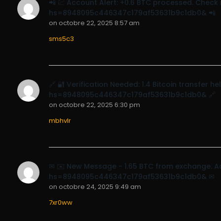
📲 💹 Account Alert: +0.6 BTC processed. Chec
hs=8948095c446347c179af53631b9c1db0& 📲
on
octobre 22, 2025 8:57 am
sms5c3
🔗 🔐 Verification Needed: 1.4 Bitcoin transfer
hs=8948095c446347c179af53631b9c1db0& 🔗
on
octobre 22, 2025 6:30 pm
mbhvlr
✉ ✉️ New Message - 1.65 BTC from exchange. A
hs=8948095c446347c179af53631b9c1db0& ✉
on
octobre 24, 2025 9:49 am
7xr0ww