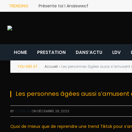
TRENDING
Présente toi I Anaiswwcf
HOME
PRESTATION
DANS’ACTU
LDV
YOU ARE AT:
Accueil
»
Les personnes âgées aussi s’amusent
Les personnes âgées aussi s’amusent
BY
FLOWESIE
ON
DÉCEMBRE 28, 2023
Quoi de mieux que de reprendre une trend Tiktok pour s’a