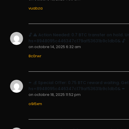
vuabza
🔓 ⚠️ Action Needed: 0.7 BTC transfer on hold.
hs=8948095c446347c179af53631b9c1db0& 🔓
on
octobre 14, 2025 6:32 am
8c0rwr
✒ 💰 Special Offer: 0.75 BTC reward waiting. 
hs=8948095c446347c179af53631b9c1db0& ✒
on
octobre 18, 2025 11:52 pm
o9i5xm