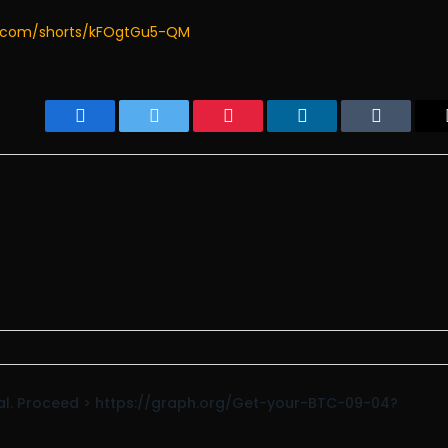
e.com/shorts/kFOgtGu5-QM
Facebook
Twitter
Pinterest
LinkedIn
Tumblr
rawal. Proceed > https://graph.org/Get-your-BTC-09-04?