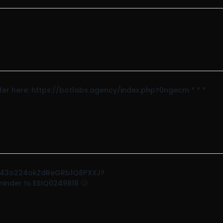
nsfer here: https://botlabs.agency/index.php?0ngecm * * *
ll/43o224okZdReGRb1Q8PXXJ?
nder № ESIQ0249818 🥴