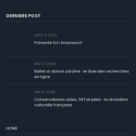
DERNIERS POST
AOÛT 4, 2026
Présente toi I Anaiswwcf
MAI 27, 2026
Ballet vs danse urbaine : le duel des recherches
en ligne
MAI 19, 2026
Conservatoires vides, TikTok plein : la révolution
culturelle française
HOME