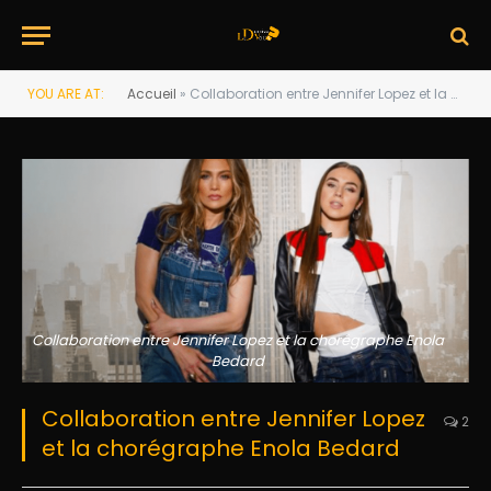
YOU ARE AT:
Accueil
»
Collaboration entre Jennifer Lopez et la chorégraphe Enola Bedard
Collaboration entre Jennifer Lopez et la chorégraphe Enola
Bedard
Collaboration entre Jennifer Lopez
2
et la chorégraphe Enola Bedard