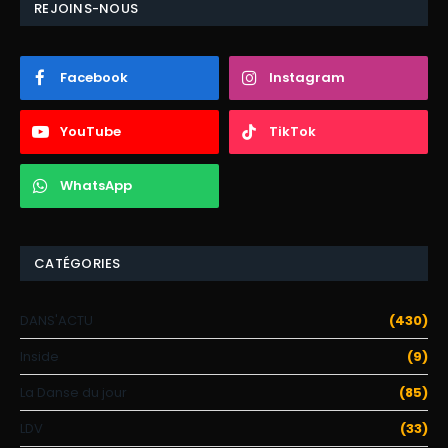
REJOINS-NOUS
Facebook
Instagram
YouTube
TikTok
WhatsApp
CATÉGORIES
DANS'ACTU
(430)
Inside
(9)
La Danse du jour
(85)
LDV
(33)