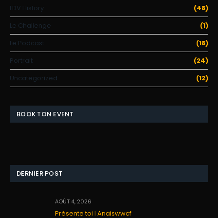
LDV History
(48)
Le Challenge
(1)
Le Podcast
(18)
Portrait
(24)
Uncategorized
(12)
BOOK TON EVENT
DERNIER POST
AOÛT 4, 2026
Présente toi I Anaiswwcf