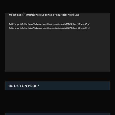
Lecteur
Media error: Format(s) not supported or source(s) not found
vidéo
Télécharger le fichier: https://ledansiezvous.fr/wp-content/uploads/2024/01/Intro_LDV.mp4?_=1
Télécharger le fichier: https://ledansiezvous.fr/wp-content/uploads/2024/01/Intro_LDV.mp4?_=1
BOOK TON PROF !