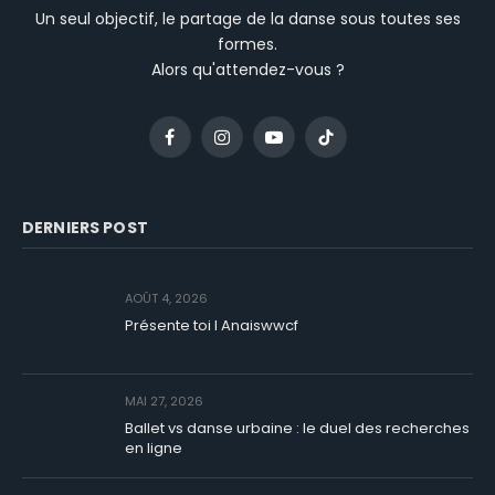
Un seul objectif, le partage de la danse sous toutes ses
formes.
Alors qu'attendez-vous ?
Facebook
Instagram
YouTube
TikTok
DERNIERS POST
AOÛT 4, 2026
Présente toi I Anaiswwcf
MAI 27, 2026
Ballet vs danse urbaine : le duel des recherches
en ligne