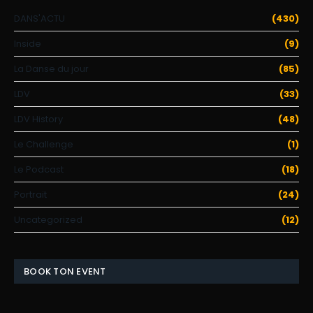
DANS'ACTU
(430)
Inside
(9)
La Danse du jour
(85)
LDV
(33)
LDV History
(48)
Le Challenge
(1)
Le Podcast
(18)
Portrait
(24)
Uncategorized
(12)
BOOK TON EVENT