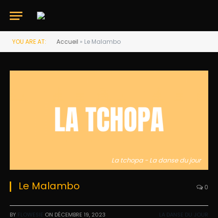
YOU ARE AT:
Accueil
»
Le Malambo
La tchopa - La danse du jour
Le Malambo
0
BY
FLOWESIE
ON
DÉCEMBRE 19, 2023
LA DANSE DU JOUR