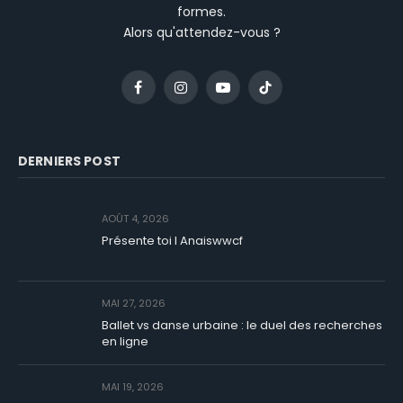
formes.
Alors qu'attendez-vous ?
Facebook
Instagram
YouTube
TikTok
DERNIERS POST
AOÛT 4, 2026
Présente toi I Anaiswwcf
MAI 27, 2026
Ballet vs danse urbaine : le duel des recherches
en ligne
MAI 19, 2026