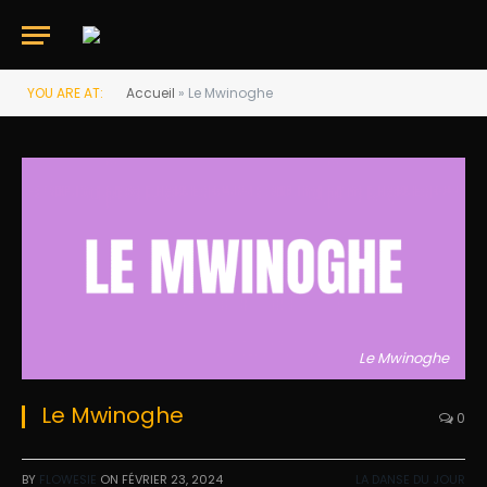
YOU ARE AT:
Accueil
»
Le Mwinoghe
Le Mwinoghe
Le Mwinoghe
0
BY
FLOWESIE
ON
FÉVRIER 23, 2024
LA DANSE DU JOUR