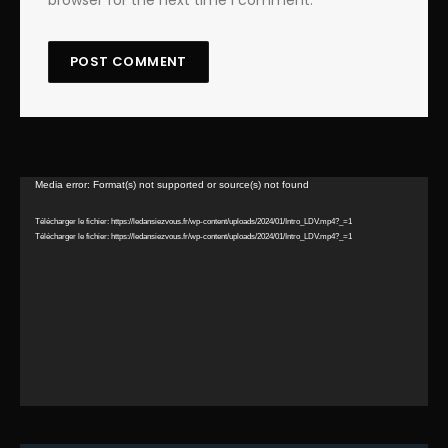
Lecteur
Media error: Format(s) not supported or source(s) not found
vidéo
Télécharger le fichier: https://ledansiezvous.fr/wp-content/uploads/2024/01/Intro_LDV.mp4?_=1
Télécharger le fichier: https://ledansiezvous.fr/wp-content/uploads/2024/01/Intro_LDV.mp4?_=1