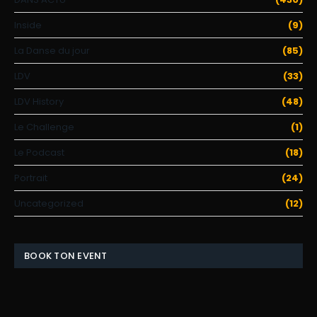
Inside
(9)
La Danse du jour
(85)
LDV
(33)
LDV History
(48)
Le Challenge
(1)
Le Podcast
(18)
Portrait
(24)
Uncategorized
(12)
BOOK TON EVENT