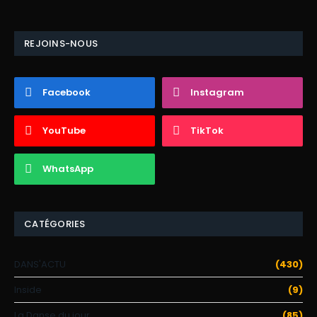
REJOINS-NOUS
Facebook
Instagram
YouTube
TikTok
WhatsApp
CATÉGORIES
DANS'ACTU
(430)
Inside
(9)
La Danse du jour
(85)