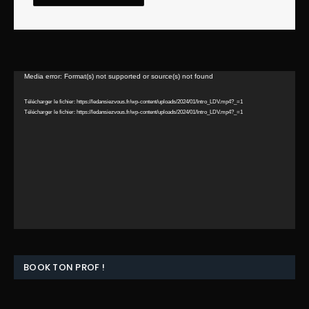
Lecteur
Media error: Format(s) not supported or source(s) not found
vidéo
Télécharger le fichier: https://ledansiezvous.fr/wp-content/uploads/2024/01/Intro_LDV.mp4?_=1
Télécharger le fichier: https://ledansiezvous.fr/wp-content/uploads/2024/01/Intro_LDV.mp4?_=1
BOOK TON PROF !