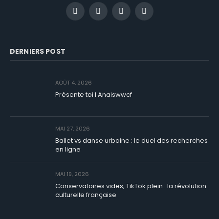
Facebook
Instagram
YouTube
TikTok
DERNIERS POST
AOÛT 4, 2026
Présente toi I Anaiswwcf
MAI 27, 2026
Ballet vs danse urbaine : le duel des recherches
en ligne
MAI 19, 2026
Conservatoires vides, TikTok plein : la révolution
culturelle française