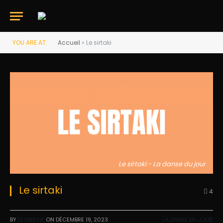
YOU ARE AT:
Accueil
»
Le sirtaki
Le sirtaki - La danse du jour
Le sirtaki
4
BY
FLOWESIE
ON
DÉCEMBRE 19, 2023
LA DANSE DU JOUR