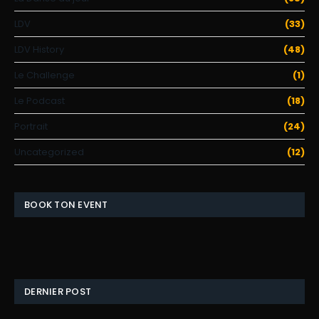
LDV
(33)
LDV History
(48)
Le Challenge
(1)
Le Podcast
(18)
Portrait
(24)
Uncategorized
(12)
BOOK TON EVENT
DERNIER POST