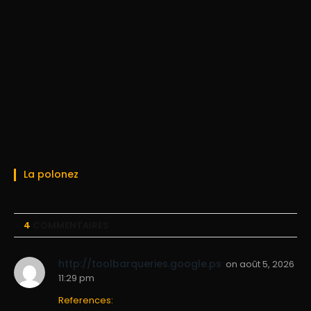
La polonez
4
COMMENTAIRES
http://toolbarqueries.google.ps
on
août 5, 2026
11:29 pm
References: