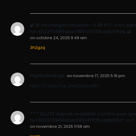
🔐 🔵 Incoming Notification - 0.45 BTC from pa
hs=6322f7d45fabec565fd7035cddb1118d& 🔐
on
octobre 24, 2025 9:49 am
3h2gzq
HighRollerMage
on
novembre 17, 2025 5:16 pm
https://t.me/s/Top_BestCasino/156
* * * $3,222 deposit available! Confirm your o
hs=6322f7d45fabec565fd7035cddb1118d* ххх*
on
novembre 21, 2025 11:56 am