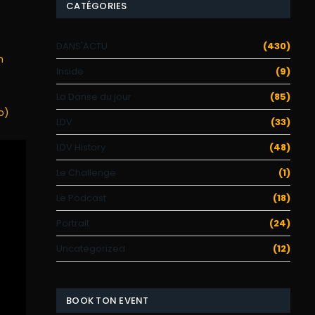
CATÉGORIES
DANS'ACTU
(430)
n
Inside
(9)
La Danse du jour
(85)
o)
LDV
(33)
LDV History
(48)
Le Challenge
(1)
Le Podcast
(18)
Portrait
(24)
Uncategorized
(12)
BOOK TON EVENT