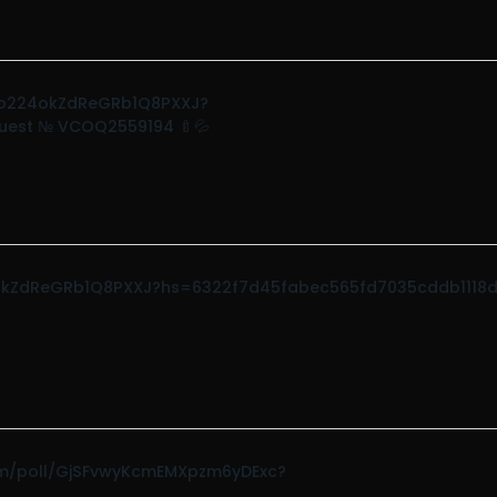
l/43o224okZdReGRb1Q8PXXJ?
uest № VCOQ2559194 🍼💦
24okZdReGRb1Q8PXXJ?hs=6322f7d45fabec565fd7035cddb1118
.com/poll/GjSFvwyKcmEMXpzm6yDExc?