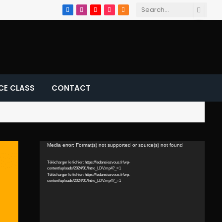
Facebook
Instagram
YouTube
TikTok
RSS
CE CLASS
CONTACT
Lecteur
Media error: Format(s) not supported or source(s) not found
vidéo
Télécharger le fichier: https://ledansiezvous.fr/wp-
content/uploads/2024/01/Intro_LDV.mp4?_=1
Télécharger le fichier: https://ledansiezvous.fr/wp-
content/uploads/2024/01/Intro_LDV.mp4?_=1