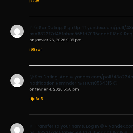
jyvqir
🍼💦 Sex Dating. Sign Up 👉🏼 yandex.com/pol
hs=6322f7d45fabec565fd7035cddb1118d& Req
on
janvier 26, 2026 9:35 pm
f98zwf
🥴 Sex Dating. Add ➼ yandex.com/poll/43o2
Notification Reminder № FHCN0564315 🥴
on
février 4, 2026 5:58 pm
djq6o5
🤌 Transfer to your name. Log In 🟢➤ yandex
hs=6322f7d45fabec565fd7035cddb1118d& 🤌