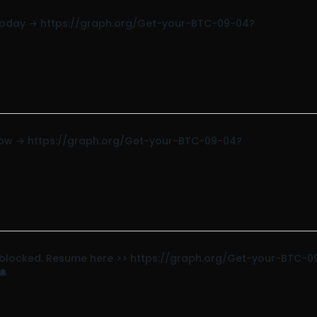
et today → https://graph.org/Get-your-BTC-09-04?
w now → https://graph.org/Get-your-BTC-09-04?
ion blocked. Resume here >> https://graph.org/Get-your-BTC-0
🔔