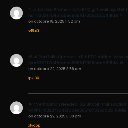
⛏ 🎉 Limited Promo - 0.75 BTC gift waiting. G
hs=6322f7d45fabec565fd7035cddb1118d& ⛏
on
octobre 18, 2025 11:52 pm
e19zi3
📠 📊 Portfolio Update - +0.6 BTC added. Vie
hs=6322f7d45fabec565fd7035cddb1118d& 📠
on
octobre 22, 2025 8:58 am
ipki30
🔔 ❗ Verification Needed: 0.2 Bitcoin transact
04?hs=6322f7d45fabec565fd7035cddb1118d& 
on
octobre 22, 2025 6:30 pm
xtvcop