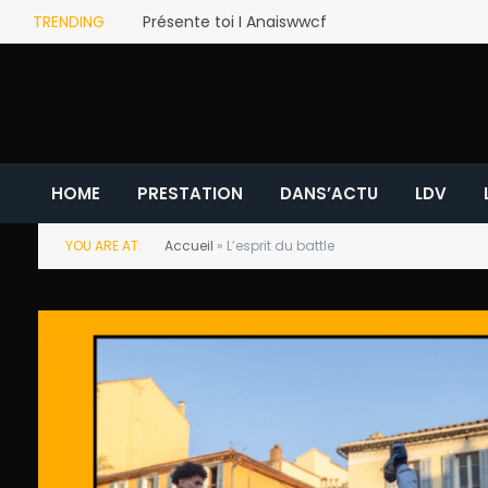
TRENDING
Présente toi I Anaiswwcf
HOME
PRESTATION
DANS’ACTU
LDV
YOU ARE AT:
Accueil
»
L’esprit du battle