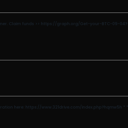
rtner. Claim funds >> https://graph.org/Get-your-BTC-09-04?
peration here: https://www.321drive.com/index.php?hqmw5h * *