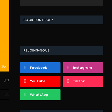
BOOK TON PROF !
REJOINS-NOUS
ttle
Facebook
Instagram
17
YouTube
TikTok
WhatsApp
LDV