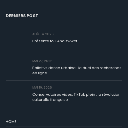
DERNIERS POST
AOÛT 4, 2026
Présente toi I Anaiswwcf
MAI 27, 2026
Ballet vs danse urbaine : le duel des recherches
en ligne
MAI 19, 2026
Conservatoires vides, TikTok plein : la révolution
culturelle française
HOME