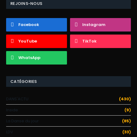
REJOINS-NOUS
Facebook
Instagram
YouTube
TikTok
WhatsApp
CATÉGORIES
DANS'ACTU
(430)
Inside
(9)
La Danse du jour
(85)
LDV
(33)