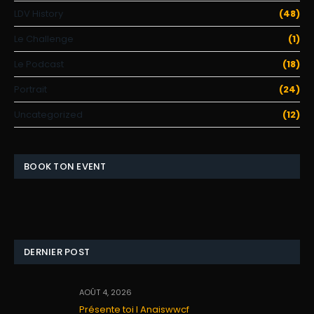
LDV History
(48)
Le Challenge
(1)
Le Podcast
(18)
Portrait
(24)
Uncategorized
(12)
BOOK TON EVENT
DERNIER POST
AOÛT 4, 2026
Présente toi I Anaiswwcf