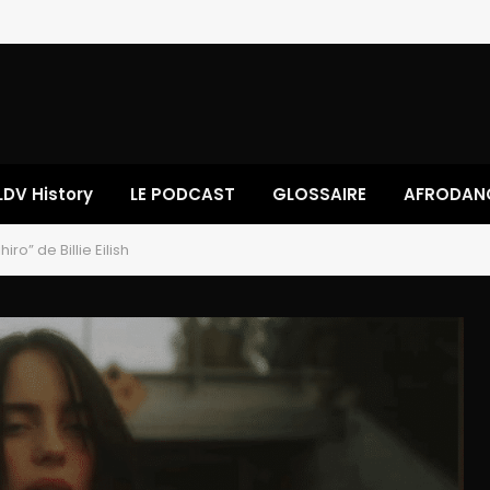
LDV History
LE PODCAST
GLOSSAIRE
AFRODAN
o” de Billie Eilish