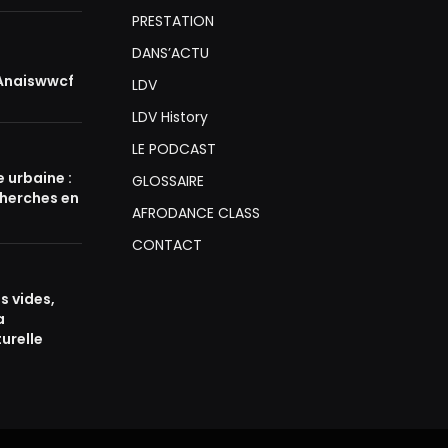
PRESTATION
DANS’ACTU
 Anaiswwcf
LDV
LDV History
LE PODCAST
e urbaine :
GLOSSAIRE
cherches en
AFRODANCE CLASS
CONTACT
s vides,
a
turelle