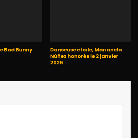
de Bad Bunny
Danseuse étoile, Marianela
Núñez honorée le 2 janvier
2026