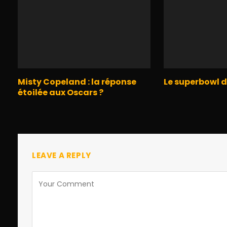
Misty Copeland : la réponse
Le superbowl 
étoilée aux Oscars ?
LEAVE A REPLY