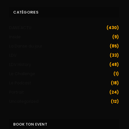
CATÉGORIES
DANS'ACTU
(430)
Inside
(9)
La Danse du jour
(85)
LDV
(33)
LDV History
(48)
Le Challenge
(1)
Le Podcast
(18)
Portrait
(24)
Uncategorized
(12)
BOOK TON EVENT