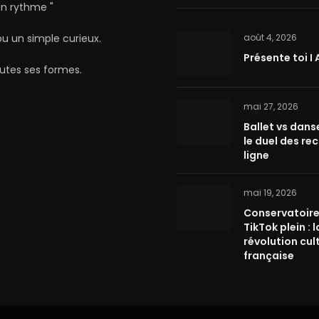
ton rythme "
ou un simple curieux.
août 4, 2026
Présente toi I
outes ses formes.
mai 27, 2026
Ballet vs dans
k
le duel des re
ligne
mai 19, 2026
Conservatoire
TikTok plein : l
révolution cul
française