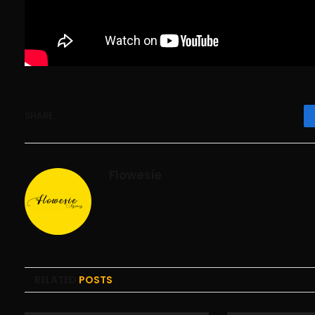
SHARE.
Flowesie
RELATED
POSTS