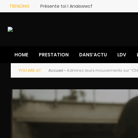
TRENDING
Présente toi I Anaiswwcf
HOME
PRESTATION
DANS’ACTU
LDV
YOU ARE AT:
Accueil
»
Admirez leurs mouvements sur “Chihir