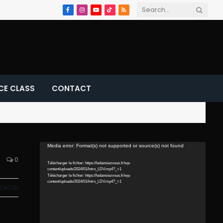
Facebook
Instagram
YouTube
TikTok
RSS
CE CLASS
CONTACT
Lecteur
Media error: Format(s) not supported or source(s) not found
vidéo
0
Télécharger le fichier: https://ledansiezvous.fr/wp-
content/uploads/2024/01/Intro_LDV.mp4?_=1
Télécharger le fichier: https://ledansiezvous.fr/wp-
content/uploads/2024/01/Intro_LDV.mp4?_=1
S'ACTU