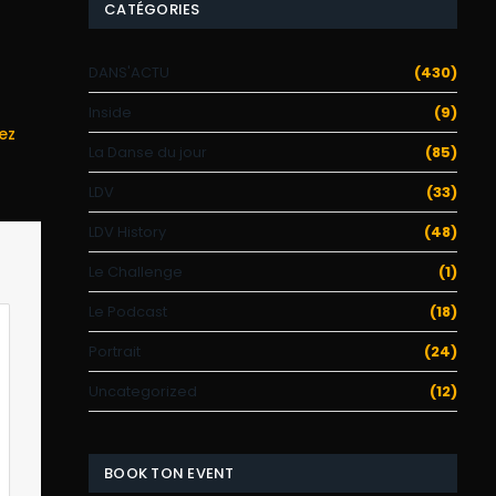
CATÉGORIES
DANS'ACTU
(430)
Inside
(9)
ez
La Danse du jour
(85)
LDV
(33)
LDV History
(48)
Le Challenge
(1)
Le Podcast
(18)
Portrait
(24)
Uncategorized
(12)
BOOK TON EVENT