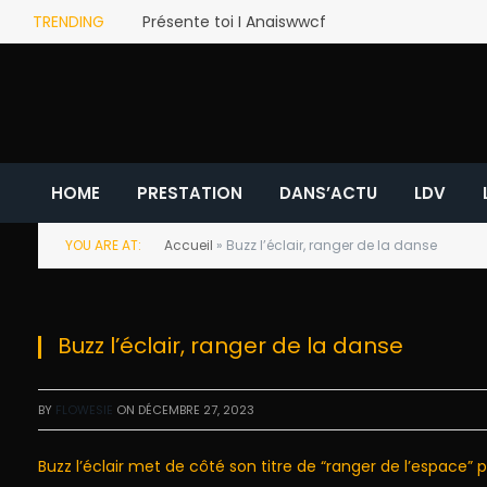
TRENDING
Présente toi I Anaiswwcf
HOME
PRESTATION
DANS’ACTU
LDV
YOU ARE AT:
Accueil
»
Buzz l’éclair, ranger de la danse
Buzz l’éclair, ranger de la danse
BY
FLOWESIE
ON
DÉCEMBRE 27, 2023
Buzz l’éclair met de côté son titre de “ranger de l’espace”