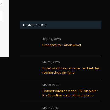
DERNIER POST
AOÛT 4, 2026
Présente toi I Anaiswwcf
MAI 27, 2026
Ballet vs danse urbaine : le duel des
recherches en ligne
MAI 19, 2026
Conservatoires vides, TikTok plein :
la révolution culturelle française
MAI 7, 2026