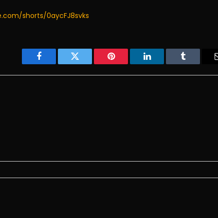
e.com/shorts/0aycFJ8svks
Facebook
Twitter
Pinterest
LinkedIn
Tumblr