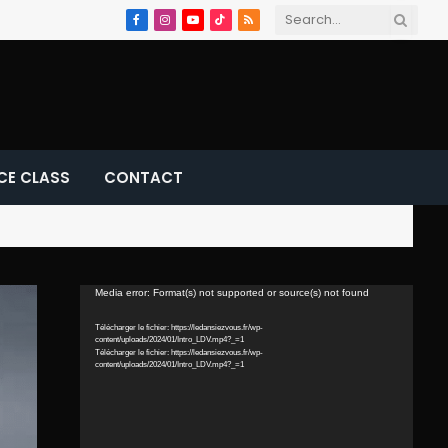
Facebook
Instagram
YouTube
TikTok
RSS
CE CLASS
CONTACT
Lecteur
Media error: Format(s) not supported or source(s) not found
vidéo
Télécharger le fichier: https://ledansiezvous.fr/wp-
content/uploads/2024/01/Intro_LDV.mp4?_=1
Télécharger le fichier: https://ledansiezvous.fr/wp-
content/uploads/2024/01/Intro_LDV.mp4?_=1