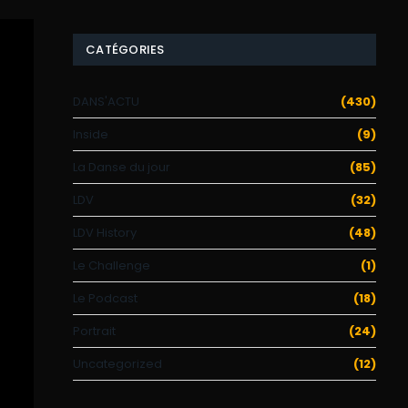
CATÉGORIES
DANS'ACTU
(430)
Inside
(9)
La Danse du jour
(85)
LDV
(32)
LDV History
(48)
Le Challenge
(1)
Le Podcast
(18)
Portrait
(24)
Uncategorized
(12)