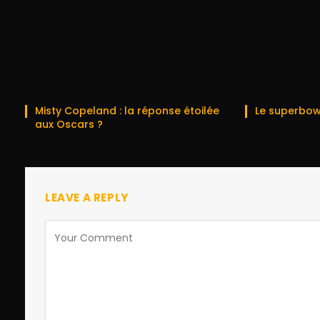
Misty Copeland : la réponse étoilée
Le superbow
aux Oscars ?
LEAVE A REPLY