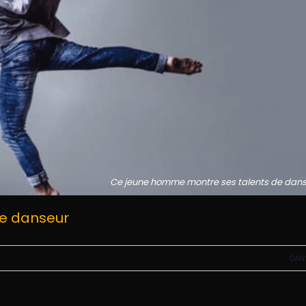
Ce jeune homme montre ses talents de dan
e danseur
DAN