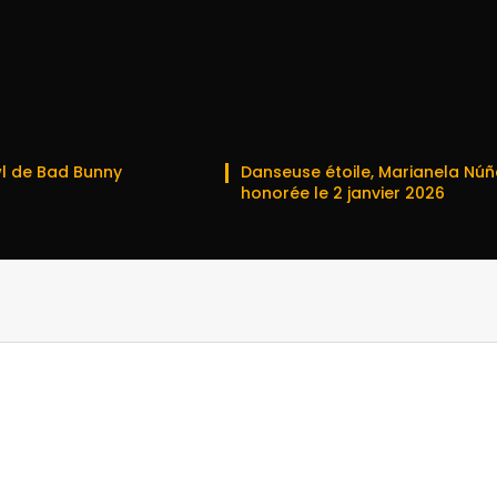
l de Bad Bunny
Danseuse étoile, Marianela Núñ
honorée le 2 janvier 2026