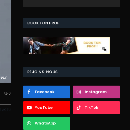
BOOK TON PROF !
REJOINS-NOUS
seur
Facebook
Instagram
0
YouTube
TikTok
S'ACTU
WhatsApp