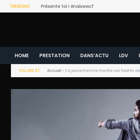
TRENDING
Présente toi I Anaiswwcf
HOME
PRESTATION
DANS’ACTU
LDV
YOU ARE AT:
Accueil
»
Ce jeune homme montre ses talents d