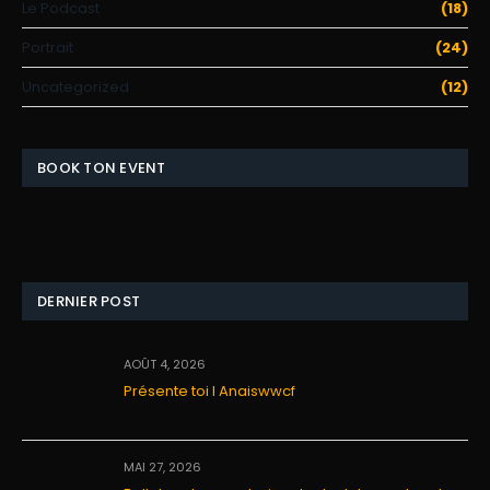
Le Podcast
(18)
Portrait
(24)
Uncategorized
(12)
BOOK TON EVENT
DERNIER POST
AOÛT 4, 2026
Présente toi I Anaiswwcf
MAI 27, 2026