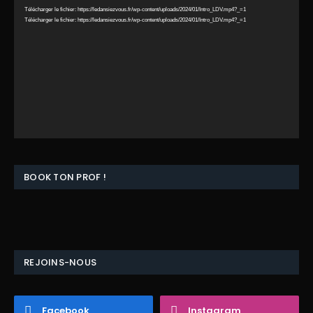
Télécharger le fichier: https://ledansiezvous.fr/wp-content/uploads/2024/01/Intro_LDV.mp4?_=1
Télécharger le fichier: https://ledansiezvous.fr/wp-content/uploads/2024/01/Intro_LDV.mp4?_=1
BOOK TON PROF !
REJOINS-NOUS
Facebook
Instagram