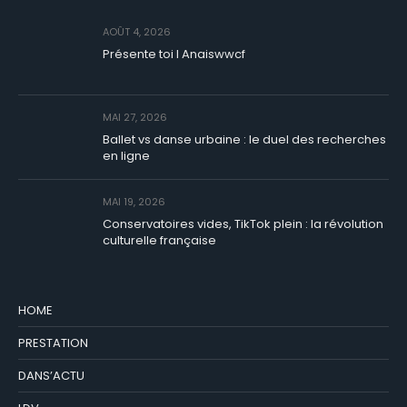
AOÛT 4, 2026
Présente toi I Anaiswwcf
MAI 27, 2026
Ballet vs danse urbaine : le duel des recherches
en ligne
MAI 19, 2026
Conservatoires vides, TikTok plein : la révolution
culturelle française
HOME
PRESTATION
DANS’ACTU