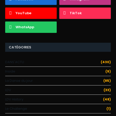
YouTube
TikTok
WhatsApp
CATÉGORIES
DANS'ACTU
(430)
Inside
(9)
La Danse du jour
(85)
LDV
(33)
LDV History
(48)
Le Challenge
(1)