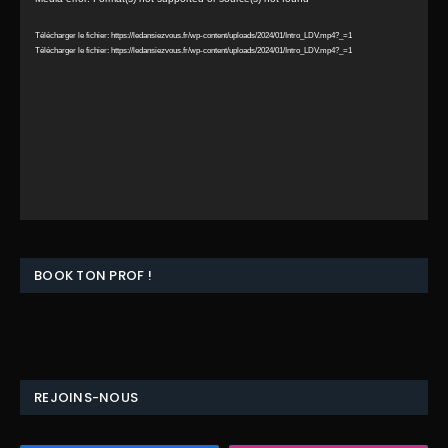
vidéo
Télécharger le fichier: https://ledansiezvous.fr/wp-content/uploads/2024/01/Intro_LDV.mp4?_=1
Télécharger le fichier: https://ledansiezvous.fr/wp-content/uploads/2024/01/Intro_LDV.mp4?_=1
BOOK TON PROF !
REJOINS-NOUS