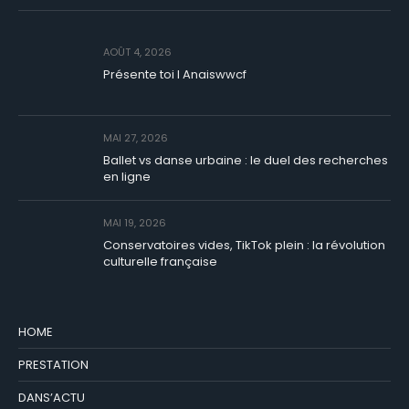
AOÛT 4, 2026
Présente toi I Anaiswwcf
MAI 27, 2026
Ballet vs danse urbaine : le duel des recherches
en ligne
MAI 19, 2026
Conservatoires vides, TikTok plein : la révolution
culturelle française
HOME
PRESTATION
DANS’ACTU