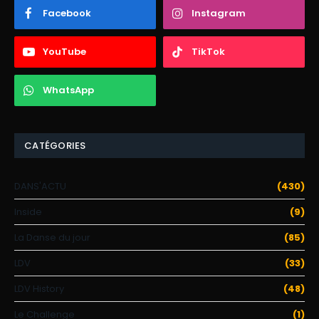
Facebook
Instagram
YouTube
TikTok
WhatsApp
CATÉGORIES
DANS'ACTU
(430)
Inside
(9)
La Danse du jour
(85)
LDV
(33)
LDV History
(48)
Le Challenge
(1)