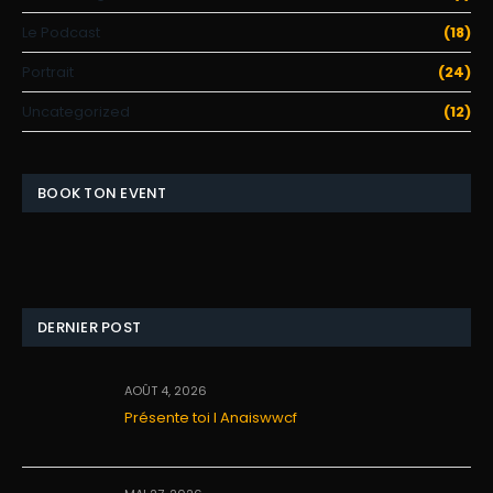
Le Podcast
(18)
Portrait
(24)
Uncategorized
(12)
BOOK TON EVENT
DERNIER POST
AOÛT 4, 2026
Présente toi I Anaiswwcf