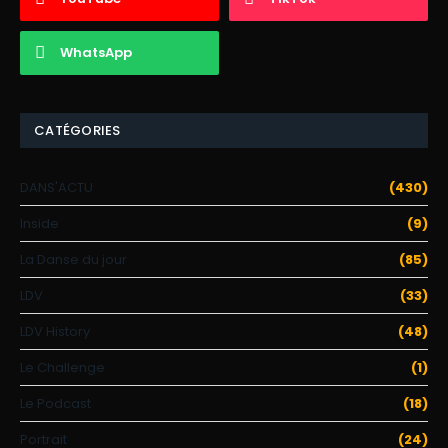
WhatsApp
CATÉGORIES
DANS'ACTU
(430)
Inside
(9)
La Danse du jour
(85)
LDV
(33)
LDV History
(48)
Le Challenge
(1)
Le Podcast
(18)
Portrait
(24)