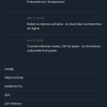
Présente toi I Anaiswwcf
MAI 27, 2026
Ballet vs danse urbaine : le duel des recherches
en ligne
MAI 19, 2026
Conservatoires vides, TikTok plein : la révolution
culturelle française
HOME
PRESTATION
DANS’ACTU
LDV
LDV History