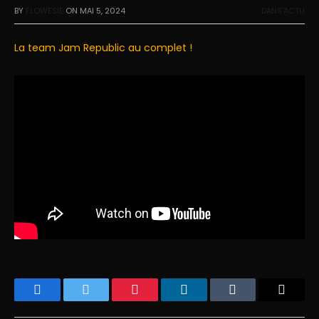
BY
FLOWESIE
ON
MAI 5, 2024
DANS'ACTU
La team Jam Republic au complet !
Facebook
Twitter
Pinterest
LinkedIn
Tumblr
Email