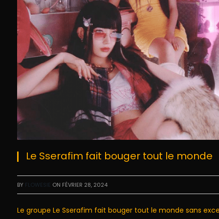
Le Sserafim fait bouger tout le monde
BY
FLOWESIE
ON
FÉVRIER 28, 2024
Le groupe Le Sserafim fait bouger tout le monde sans exc