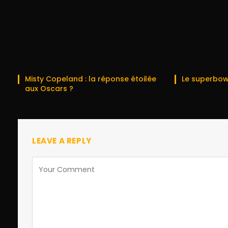
Misty Copeland : la réponse étoilée
Le superbow
aux Oscars ?
LEAVE A REPLY