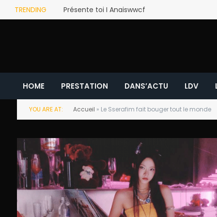
TRENDING
Présente toi I Anaiswwcf
HOME
PRESTATION
DANS’ACTU
LDV
YOU ARE AT:
Accueil
»
Le Sserafim fait bouger tout le monde