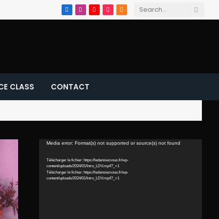
Facebook
Instagram
YouTube
TikTok
RSS
CE CLASS
CONTACT
Lecteur
Media error: Format(s) not supported or source(s) not found
vidéo
Télécharger le fichier: https://ledansiezvous.fr/wp-
content/uploads/2024/01/Intro_LDV.mp4?_=1
Télécharger le fichier: https://ledansiezvous.fr/wp-
content/uploads/2024/01/Intro_LDV.mp4?_=1