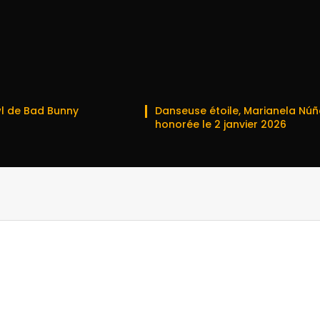
l de Bad Bunny
Danseuse étoile, Marianela Núñ
honorée le 2 janvier 2026