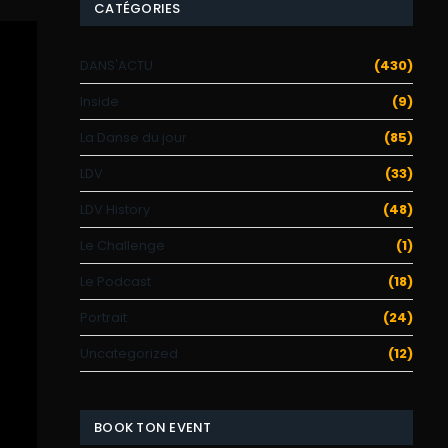
CATÉGORIES
DANS'ACTU
(430)
Inside
(9)
La Danse du jour
(85)
LDV
(33)
LDV History
(48)
Le Challenge
(1)
Le Podcast
(18)
Portrait
(24)
Uncategorized
(12)
BOOK TON EVENT