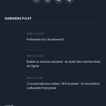
Facebook
Instagram
YouTube
TikTok
DERNIERS POST
AOÛT 4, 2026
Présente toi I Anaiswwcf
MAI 27, 2026
Ballet vs danse urbaine : le duel des recherches
en ligne
MAI 19, 2026
Conservatoires vides, TikTok plein : la révolution
culturelle française