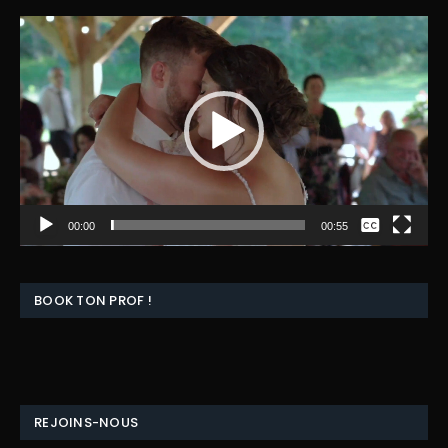
Lecteur
vidéo
Aucun
00:00
00:55
English
BOOK TON PROF !
REJOINS-NOUS