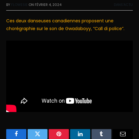
BY
FLOWESIE
ON
FÉVRIER 4, 2024
DANS'ACTU
Ces deux danseuses canadiennes proposent une
chorégraphie sur le son de Gwadaboyy, “Call di police”.
Facebook
Twitter
Pinterest
LinkedIn
Tumblr
Email