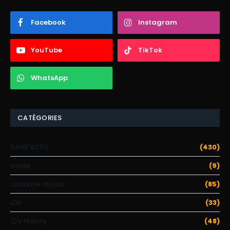
Facebook
Instagram
YouTube
TikTok
WhatsApp
CATÉGORIES
DANS'ACTU
(430)
Inside
(9)
La Danse du jour
(85)
LDV
(33)
LDV History
(48)