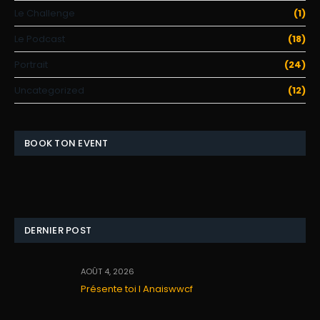
Le Challenge
(1)
Le Podcast
(18)
Portrait
(24)
Uncategorized
(12)
BOOK TON EVENT
DERNIER POST
AOÛT 4, 2026
Présente toi I Anaiswwcf