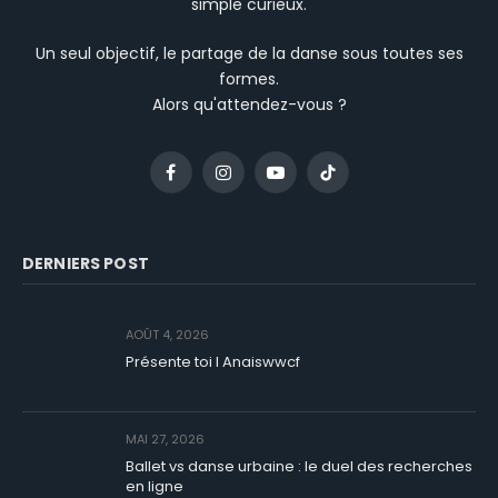
simple curieux.
Un seul objectif, le partage de la danse sous toutes ses
formes.
Alors qu'attendez-vous ?
Facebook
Instagram
YouTube
TikTok
DERNIERS POST
AOÛT 4, 2026
Présente toi I Anaiswwcf
MAI 27, 2026
Ballet vs danse urbaine : le duel des recherches
en ligne