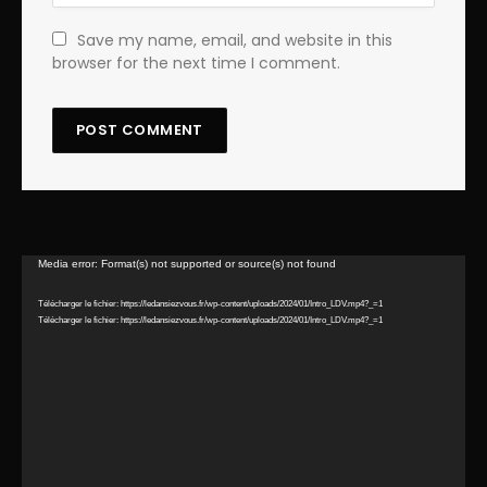
Save my name, email, and website in this
browser for the next time I comment.
Lecteur
Media error: Format(s) not supported or source(s) not found
vidéo
Télécharger le fichier: https://ledansiezvous.fr/wp-content/uploads/2024/01/Intro_LDV.mp4?_=1
Télécharger le fichier: https://ledansiezvous.fr/wp-content/uploads/2024/01/Intro_LDV.mp4?_=1