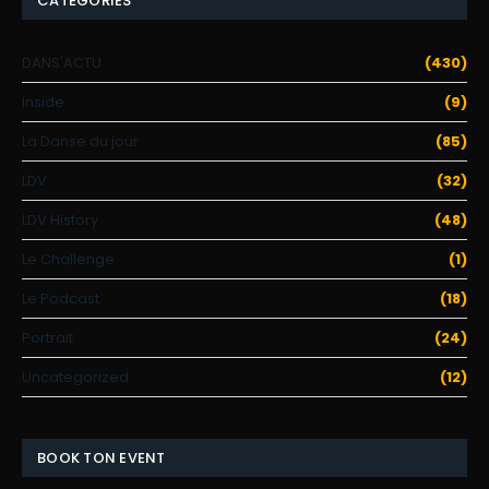
CATÉGORIES
DANS'ACTU
(430)
Inside
(9)
La Danse du jour
(85)
LDV
(32)
LDV History
(48)
Le Challenge
(1)
Le Podcast
(18)
Portrait
(24)
Uncategorized
(12)
BOOK TON EVENT