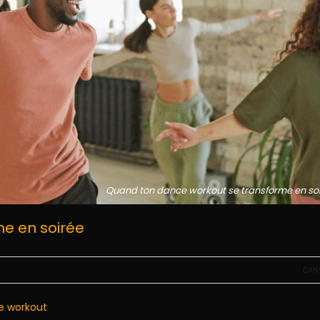
Quand ton dance workout se transforme en so
e en soirée
DAN
e workout