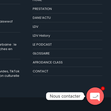
PRESTATION
DANS’ACTU
naiswwcf
LDV
LDV History
LE PODCAST
rbaine : le
rches en
GLOSSAIRE
AFRODANCE CLASS
CONTACT
ides, TikTok
ion culturelle
1
Nous contacter
OPEN