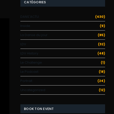
CATÉGORIES
DANS'ACTU
(430)
Inside
(9)
La Danse du jour
(85)
LDV
(32)
LDV History
(48)
Le Challenge
(1)
Le Podcast
(18)
Portrait
(24)
Uncategorized
(12)
BOOK TON EVENT