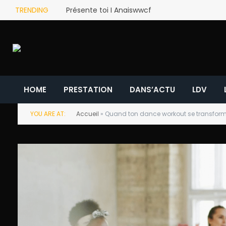
TRENDING
Présente toi I Anaiswwcf
HOME
PRESTATION
DANS’ACTU
LDV
YOU ARE AT:
Accueil
»
Quand ton dance workout se transform