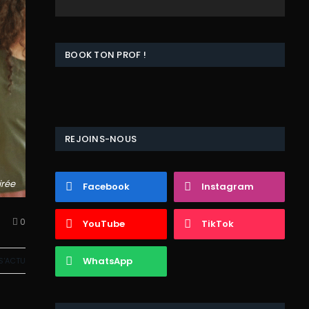
BOOK TON PROF !
REJOINS-NOUS
irée
Facebook
Instagram
0
YouTube
TikTok
WhatsApp
S'ACTU