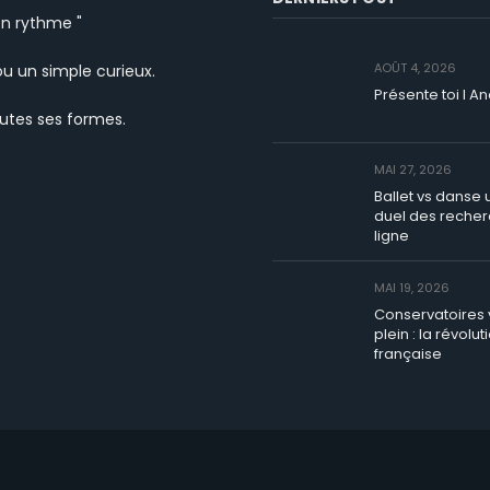
ton rythme "
AOÛT 4, 2026
ou un simple curieux.
Présente toi I A
outes ses formes.
MAI 27, 2026
Ballet vs danse u
duel des reche
k
ligne
MAI 19, 2026
Conservatoires v
plein : la révolut
française