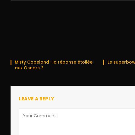
Misty Copeland : la réponse étoilée
Le superbow
aux Oscars ?
LEAVE A REPLY