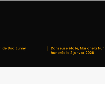
l de Bad Bunny
Danseuse étoile, Marianela Núñ
honorée le 2 janvier 2026