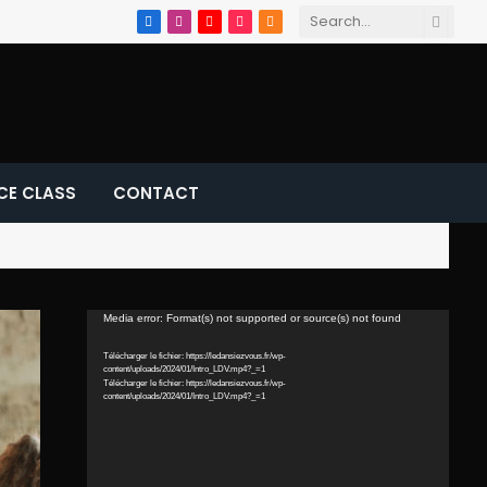
Facebook
Instagram
YouTube
TikTok
RSS
CE CLASS
CONTACT
Lecteur
Media error: Format(s) not supported or source(s) not found
vidéo
Télécharger le fichier: https://ledansiezvous.fr/wp-
content/uploads/2024/01/Intro_LDV.mp4?_=1
Télécharger le fichier: https://ledansiezvous.fr/wp-
content/uploads/2024/01/Intro_LDV.mp4?_=1