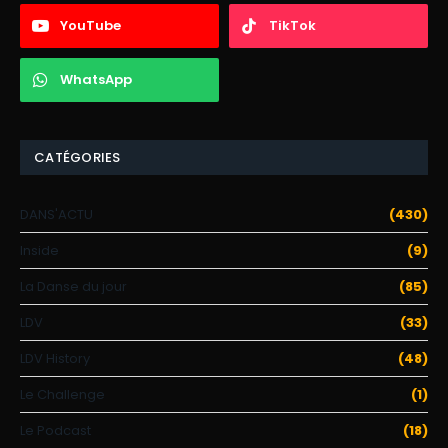
YouTube
TikTok
WhatsApp
CATÉGORIES
DANS'ACTU
(430)
Inside
(9)
La Danse du jour
(85)
LDV
(33)
LDV History
(48)
Le Challenge
(1)
Le Podcast
(18)