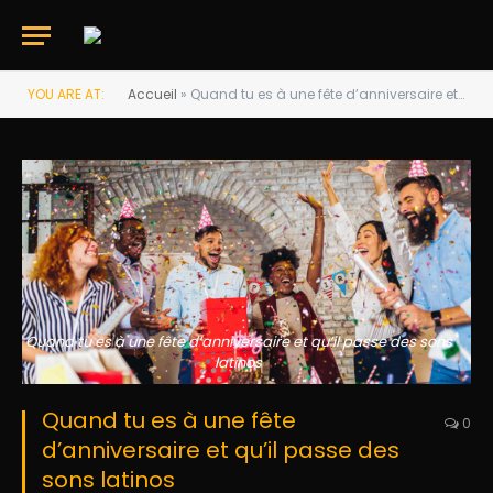
YOU ARE AT:
Accueil
»
Quand tu es à une fête d’anniversaire et qu’il passe des sons latinos
Quand tu es à une fête d’anniversaire et qu’il passe des sons
latinos
Quand tu es à une fête
0
d’anniversaire et qu’il passe des
sons latinos