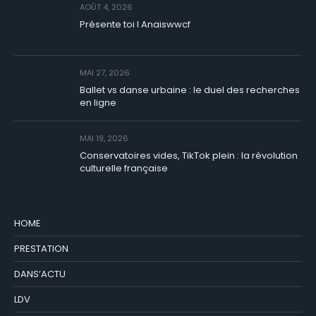
AOÛT 4, 2026
Présente toi I Anaiswwcf
MAI 27, 2026
Ballet vs danse urbaine : le duel des recherches
en ligne
MAI 19, 2026
Conservatoires vides, TikTok plein : la révolution
culturelle française
HOME
PRESTATION
DANS’ACTU
LDV