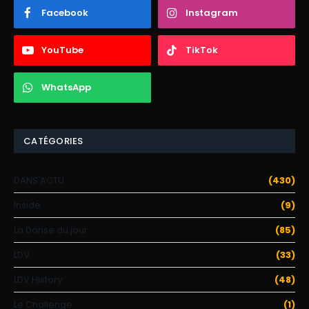
Facebook
Instagram
YouTube
TikTok
WhatsApp
CATÉGORIES
DANS'ACTU
(430)
Inside
(9)
La Danse du jour
(85)
LDV
(33)
LDV History
(48)
Le Challenge
(1)