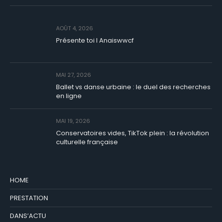
AOÛT 4, 2026
Présente toi I Anaiswwcf
MAI 27, 2026
Ballet vs danse urbaine : le duel des recherches
en ligne
MAI 19, 2026
Conservatoires vides, TikTok plein : la révolution
culturelle française
HOME
PRESTATION
DANS’ACTU