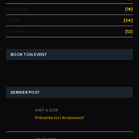
Le Podcast
(18)
Portrait
(24)
Uncategorized
(12)
BOOK TON EVENT
DERNIER POST
AOÛT 4, 2026
Présente toi I Anaiswwcf