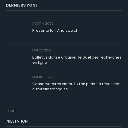
DERNIERS POST
AOÛT 4, 2026
Présente toi I Anaiswwcf
MAI 27, 2026
Ballet vs danse urbaine : le duel des recherches
en ligne
MAI 19, 2026
Conservatoires vides, TikTok plein : la révolution
culturelle française
HOME
PRESTATION