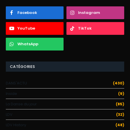
Facebook
Instagram
YouTube
TikTok
WhatsApp
CATÉGORIES
DANS'ACTU
(430)
Inside
(9)
La Danse du jour
(85)
LDV
(32)
LDV History
(48)