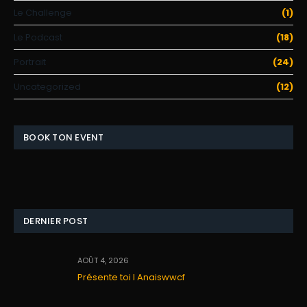
Le Challenge
(1)
Le Podcast
(18)
Portrait
(24)
Uncategorized
(12)
BOOK TON EVENT
DERNIER POST
AOÛT 4, 2026
Présente toi I Anaiswwcf