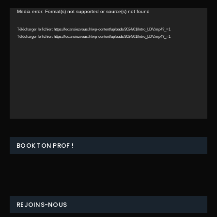
Lecteur
Media error: Format(s) not supported or source(s) not found
vidéo
Télécharger le fichier: https://ledansiezvous.fr/wp-content/uploads/2024/01/Intro_LDV.mp4?_=1
Télécharger le fichier: https://ledansiezvous.fr/wp-content/uploads/2024/01/Intro_LDV.mp4?_=1
BOOK TON PROF !
REJOINS-NOUS