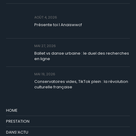
AOÛT 4, 2026
Présente toi I Anaiswwcf
MAI 27, 2026
Ballet vs danse urbaine : le duel des recherches
en ligne
MAI 19, 2026
Conservatoires vides, TikTok plein : la révolution
culturelle française
HOME
PRESTATION
DANS’ACTU