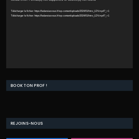
vidéo
Télécharger le fichier: https://ledansiezvous.fr/wp-content/uploads/2024/01/Intro_LDV.mp4?_=1
Télécharger le fichier: https://ledansiezvous.fr/wp-content/uploads/2024/01/Intro_LDV.mp4?_=1
BOOK TON PROF !
REJOINS-NOUS