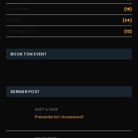
Le Podcast
(18)
Portrait
(24)
Uncategorized
(12)
BOOK TON EVENT
DERNIER POST
AOÛT 4, 2026
Présente toi I Anaiswwcf