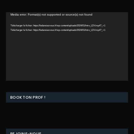
Lecteur
Media error: Format(s) not supported or source(s) not found
vidéo
Télécharger le fichier: https://ledansiezvous.fr/wp-content/uploads/2024/01/Intro_LDV.mp4?_=1
Télécharger le fichier: https://ledansiezvous.fr/wp-content/uploads/2024/01/Intro_LDV.mp4?_=1
Aucun
English
BOOK TON PROF !
REJOINS-NOUS