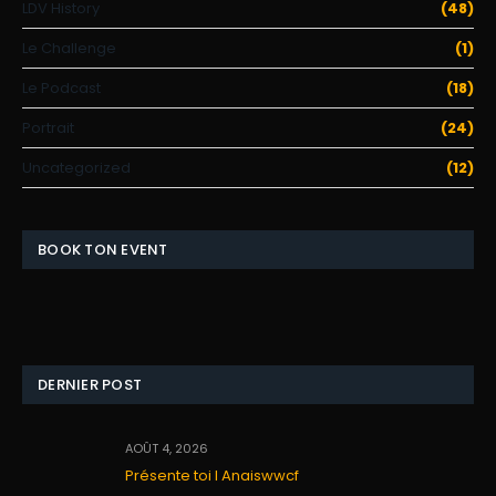
LDV History
(48)
Le Challenge
(1)
Le Podcast
(18)
Portrait
(24)
Uncategorized
(12)
BOOK TON EVENT
DERNIER POST
AOÛT 4, 2026
Présente toi I Anaiswwcf