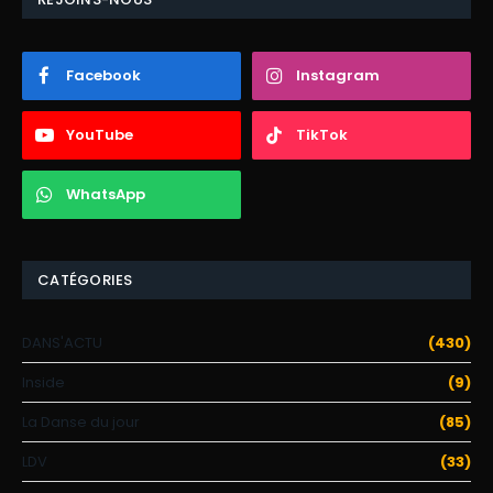
Facebook
Instagram
YouTube
TikTok
WhatsApp
CATÉGORIES
DANS'ACTU
(430)
Inside
(9)
La Danse du jour
(85)
LDV
(33)