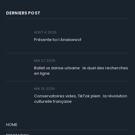
DERNIERS POST
AOÛT 4, 2026
Présente toi I Anaiswwcf
MAI 27, 2026
Ballet vs danse urbaine : le duel des recherches
en ligne
MAI 19, 2026
Conservatoires vides, TikTok plein : la révolution
culturelle française
HOME