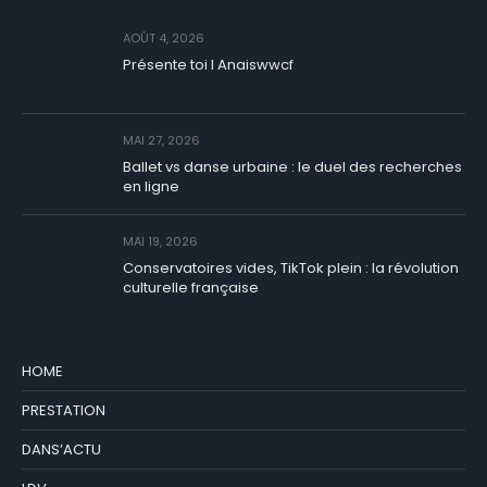
AOÛT 4, 2026
Présente toi I Anaiswwcf
MAI 27, 2026
Ballet vs danse urbaine : le duel des recherches
en ligne
MAI 19, 2026
Conservatoires vides, TikTok plein : la révolution
culturelle française
HOME
PRESTATION
DANS’ACTU