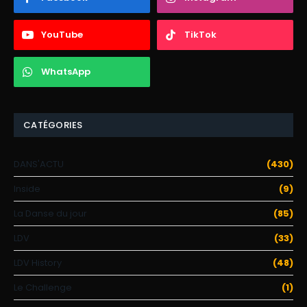
YouTube
TikTok
WhatsApp
CATÉGORIES
DANS'ACTU
(430)
Inside
(9)
La Danse du jour
(85)
LDV
(33)
LDV History
(48)
Le Challenge
(1)