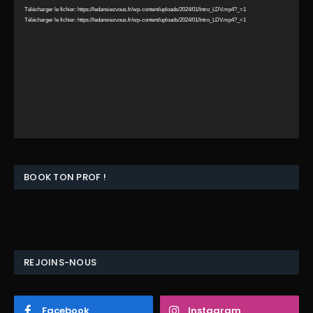
Télécharger le fichier: https://ledansiezvous.fr/wp-content/uploads/2024/01/Intro_LDV.mp4?_=1
Télécharger le fichier: https://ledansiezvous.fr/wp-content/uploads/2024/01/Intro_LDV.mp4?_=1
BOOK TON PROF !
REJOINS-NOUS
Facebook
Instagram