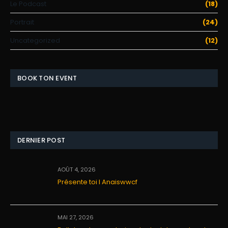
Le Podcast
(18)
Portrait
(24)
Uncategorized
(12)
BOOK TON EVENT
DERNIER POST
AOÛT 4, 2026
Présente toi I Anaiswwcf
MAI 27, 2026