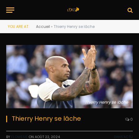
YOU ARE AT:
Accueil
»
Thierry Henry se lâche
Thierry Henry se lâche
Thierry Henry se lâche
0
BY
FLOWESIE
ON
AOÛT 22, 2024
DANS'ACTU