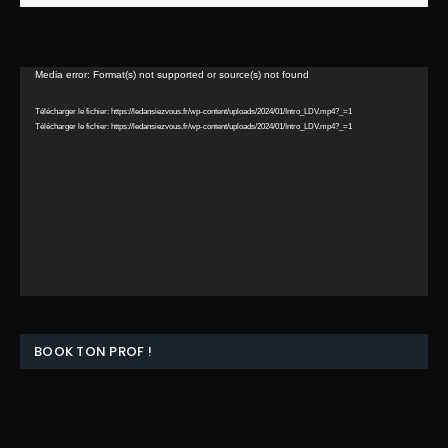
Lecteur
Media error: Format(s) not supported or source(s) not found
vidéo
Télécharger le fichier: https://ledansiezvous.fr/wp-content/uploads/2024/01/Intro_LDV.mp4?_=1
Télécharger le fichier: https://ledansiezvous.fr/wp-content/uploads/2024/01/Intro_LDV.mp4?_=1
BOOK TON PROF !