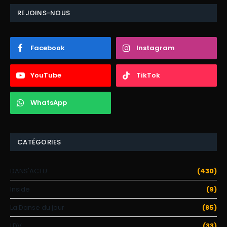
REJOINS-NOUS
Facebook
Instagram
YouTube
TikTok
WhatsApp
CATÉGORIES
DANS'ACTU
(430)
Inside
(9)
La Danse du jour
(85)
LDV
(33)