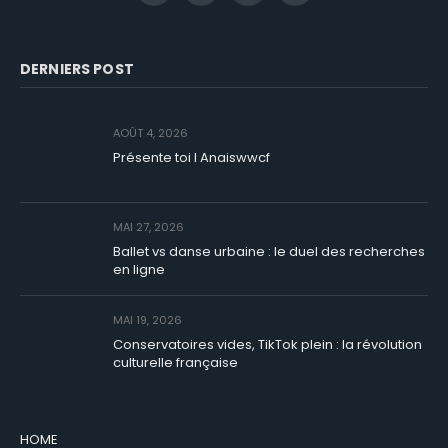
DERNIERS POST
AOÛT 4, 2026
Présente toi I Anaiswwcf
MAI 27, 2026
Ballet vs danse urbaine : le duel des recherches
en ligne
MAI 19, 2026
Conservatoires vides, TikTok plein : la révolution
culturelle française
HOME