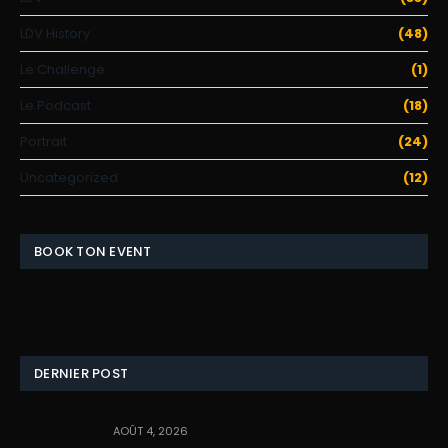
LDV History
(48)
Le Challenge
(1)
Le Podcast
(18)
Portrait
(24)
Uncategorized
(12)
BOOK TON EVENT
DERNIER POST
AOÛT 4, 2026