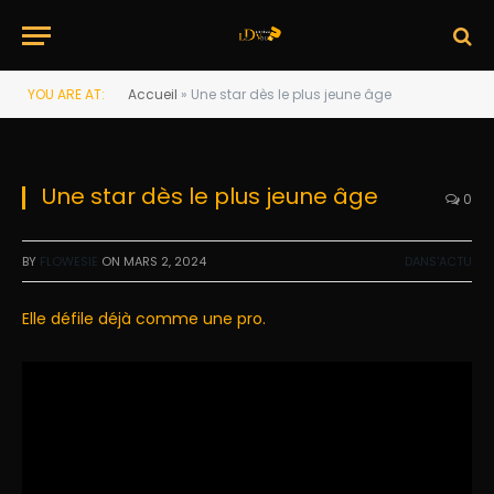
YOU ARE AT:
Accueil
»
Une star dès le plus jeune âge
Une star dès le plus jeune âge
0
BY
FLOWESIE
ON
MARS 2, 2024
DANS'ACTU
Elle défile déjà comme une pro.