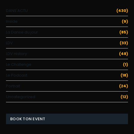
DANS'ACTU
(430)
Inside
(9)
La Danse du jour
(85)
LDV
(33)
LDV History
(48)
Le Challenge
(1)
Le Podcast
(18)
Portrait
(24)
Uncategorized
(12)
BOOK TON EVENT