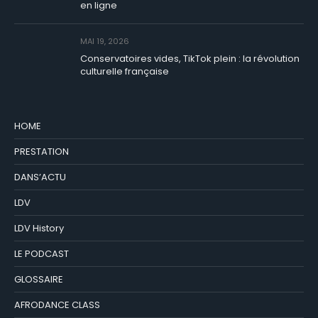
en ligne
MAI 19, 2026
Conservatoires vides, TikTok plein : la révolution
culturelle française
HOME
PRESTATION
DANS’ACTU
LDV
LDV History
LE PODCAST
GLOSSAIRE
AFRODANCE CLASS