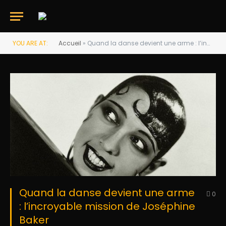
YOU ARE AT:
Accueil
»
Quand la danse devient une arme : l’incroyable mission de Joséphine Baker
Quand la danse devient une arme
0
: l’incroyable mission de Joséphine
Baker