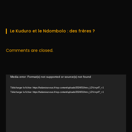
Le Kuduro et le Ndombolo : des frères ?
Comments are closed.
Lecteur
Media error: Format(s) not supported or source(s) not found
vidéo
Télécharger le fichier: https://ledansiezvous.fr/wp-content/uploads/2024/01/Intro_LDV.mp4?_=1
Télécharger le fichier: https://ledansiezvous.fr/wp-content/uploads/2024/01/Intro_LDV.mp4?_=1