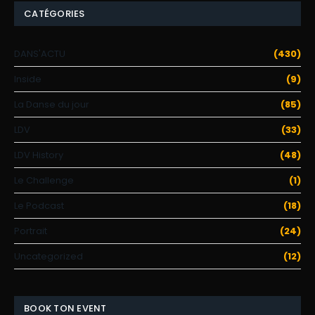
CATÉGORIES
DANS'ACTU
(430)
Inside
(9)
La Danse du jour
(85)
LDV
(33)
LDV History
(48)
Le Challenge
(1)
Le Podcast
(18)
Portrait
(24)
Uncategorized
(12)
BOOK TON EVENT