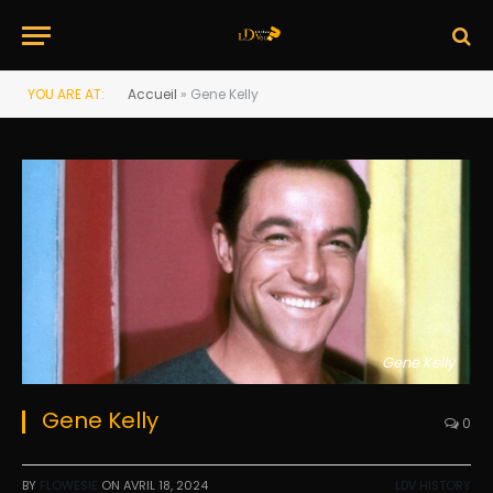
YOU ARE AT:
Accueil
»
Gene Kelly
Gene Kelly
Gene Kelly
0
BY
FLOWESIE
ON
AVRIL 18, 2024
LDV HISTORY