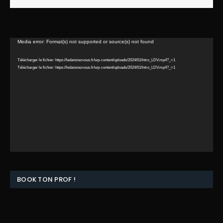
Lecteur
Media error: Format(s) not supported or source(s) not found
vidéo
Télécharger le fichier: https://ledansiezvous.fr/wp-content/uploads/2024/01/Intro_LDV.mp4?_=1
Télécharger le fichier: https://ledansiezvous.fr/wp-content/uploads/2024/01/Intro_LDV.mp4?_=1
BOOK TON PROF !