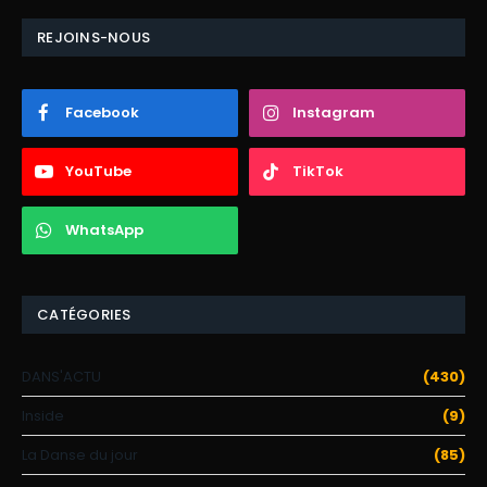
REJOINS-NOUS
Facebook
Instagram
YouTube
TikTok
WhatsApp
CATÉGORIES
DANS'ACTU
(430)
Inside
(9)
La Danse du jour
(85)