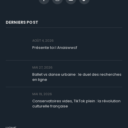
Facebook
Instagram
YouTube
TikTok
DERNIERS POST
AOÛT 4, 2026
Présente toi I Anaiswwcf
MAI 27, 2026
Ballet vs danse urbaine : le duel des recherches
en ligne
MAI 19, 2026
Conservatoires vides, TikTok plein : la révolution
culturelle française