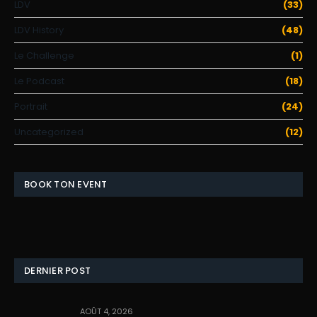
LDV
(33)
LDV History
(48)
Le Challenge
(1)
Le Podcast
(18)
Portrait
(24)
Uncategorized
(12)
BOOK TON EVENT
DERNIER POST
AOÛT 4, 2026