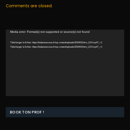
Comments are closed.
Lecteur
Media error: Format(s) not supported or source(s) not found
vidéo
Télécharger le fichier: https://ledansiezvous.fr/wp-content/uploads/2024/01/Intro_LDV.mp4?_=1
Télécharger le fichier: https://ledansiezvous.fr/wp-content/uploads/2024/01/Intro_LDV.mp4?_=1
BOOK TON PROF !