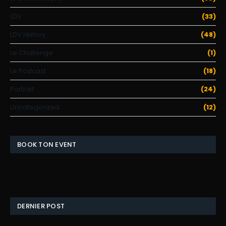
LDV
(33)
LDV History
(48)
Le Challenge
(1)
Le Podcast
(18)
Portrait
(24)
Uncategorized
(12)
BOOK TON EVENT
DERNIER POST