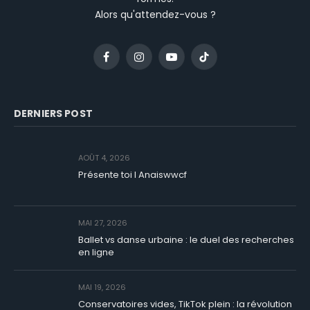
Alors qu'attendez-vous ?
Facebook
Instagram
YouTube
TikTok
DERNIERS POST
AOÛT 4, 2026
Présente toi I Anaiswwcf
MAI 27, 2026
Ballet vs danse urbaine : le duel des recherches
en ligne
MAI 19, 2026
Conservatoires vides, TikTok plein : la révolution