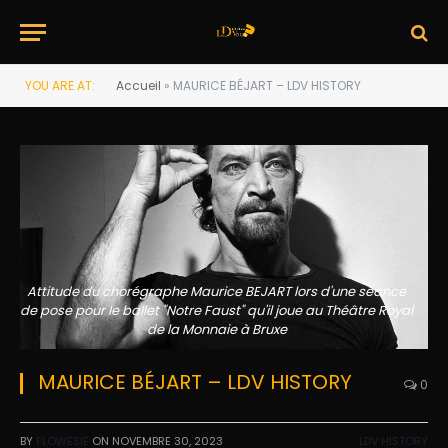
YOU ARE AT:
Accueil
»
MAURICE BÉJART – LDV HISTORY
Attitude du chorégraphe Maurice BEJART lors d'une séance
de pose pour le ballet "Notre Faust" qu'il joue au Théâtre Royal
de la Monnaie à Bruxe
MAURICE BÉJART – LDV HISTORY
0
BY
FLOWESIE
ON
NOVEMBRE 30, 2023
LDV HISTORY