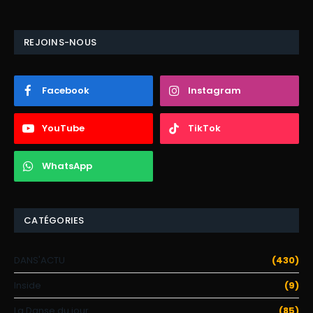
REJOINS-NOUS
Facebook
Instagram
YouTube
TikTok
WhatsApp
CATÉGORIES
DANS'ACTU
(430)
Inside
(9)
La Danse du jour
(85)